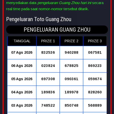
menyediakan data
pengeluaran Guang Zhou hari ini
secara
real time pada saat nomor-nomor tersebut ditarik.
Pengeluaran Toto Guang Zhou
PENGELUARAN GUANG ZHOU
TANGGAL
PRIZE 1
PRIZE 2
PRIZE 3
07 Ags 2026
832536
940288
067581
06 Ags 2026
023824
678825
869223
05 Ags 2026
697308
090361
059674
04 Ags 2026
189836
189978
828260
03 Ags 2026
748522
850748
568889