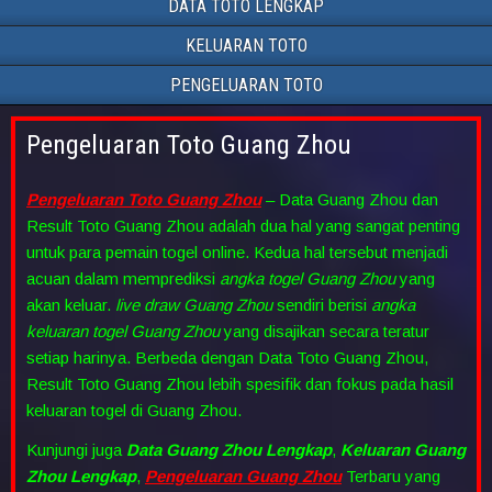
DATA TOTO LENGKAP
KELUARAN TOTO
PENGELUARAN TOTO
Pengeluaran Toto Guang Zhou
Pengeluaran Toto Guang Zhou
– Data Guang Zhou dan
Result Toto Guang Zhou adalah dua hal yang sangat penting
untuk para pemain togel online. Kedua hal tersebut menjadi
acuan dalam memprediksi
angka togel Guang Zhou
yang
akan keluar.
live draw Guang Zhou
sendiri berisi
angka
keluaran togel Guang Zhou
yang disajikan secara teratur
setiap harinya. Berbeda dengan Data Toto Guang Zhou,
Result Toto Guang Zhou lebih spesifik dan fokus pada hasil
keluaran togel di Guang Zhou.
Kunjungi juga
Data Guang Zhou Lengkap
,
Keluaran Guang
Zhou Lengkap
,
Pengeluaran Guang Zhou
Terbaru yang