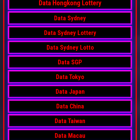
Data Hongkong Lottery
Data Sydney
Data Sydney Lottery
Data Sydney Lotto
Data SGP
Data Tokyo
Data Japan
Data China
Data Taiwan
Data Macau