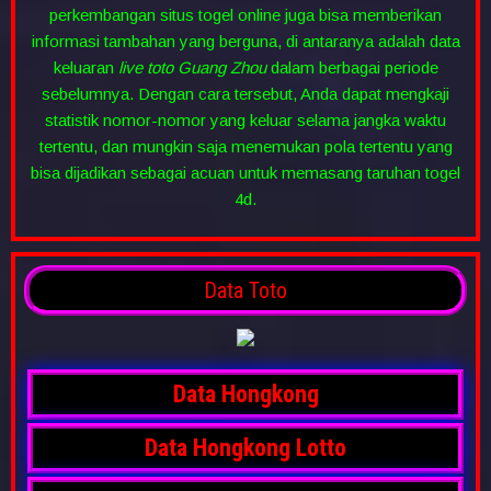
perkembangan situs togel online juga bisa memberikan
informasi tambahan yang berguna, di antaranya adalah data
keluaran
live toto Guang Zhou
dalam berbagai periode
sebelumnya. Dengan cara tersebut, Anda dapat mengkaji
statistik nomor-nomor yang keluar selama jangka waktu
tertentu, dan mungkin saja menemukan pola tertentu yang
bisa dijadikan sebagai acuan untuk memasang taruhan togel
4d.
Data Toto
Data Hongkong
Data Hongkong Lotto