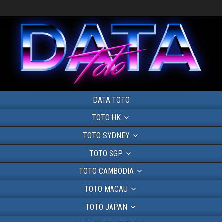
DATA TOTO
TOTO HK
TOTO SYDNEY
TOTO SGP
TOTO CAMBODIA
TOTO MACAU
TOTO JAPAN