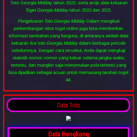
Toto Georgia Midday tahun 2023, serta arsip
data keluaran
Togel Georgia Midday
tahun 2022 dan 2021.
Pengeluaran Toto Georgia Midday
Dalam mengikuti
perkembangan situs togel online juga bisa memberikan
informasi tambahan yang berguna, di antaranya adalah data
keluaran
live toto Georgia Midday
dalam berbagai periode
sebelumnya. Dengan cara tersebut, Anda dapat mengkaji
statistik nomor-nomor yang keluar selama jangka waktu
tertentu, dan mungkin saja menemukan pola tertentu yang
bisa dijadikan sebagai acuan untuk memasang taruhan togel
4d.
Data Toto
Data Hongkong