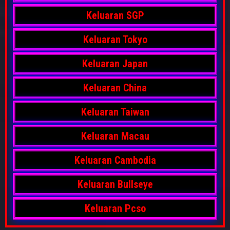
Keluaran SGP
Keluaran Tokyo
Keluaran Japan
Keluaran China
Keluaran Taiwan
Keluaran Macau
Keluaran Cambodia
Keluaran Bullseye
Keluaran Pcso