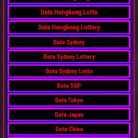
Data Hongkong Lotto
Data Hongkong Lottery
Data Sydney
Data Sydney Lottery
Data Sydney Lotto
Data SGP
Data Tokyo
Data Japan
Data China