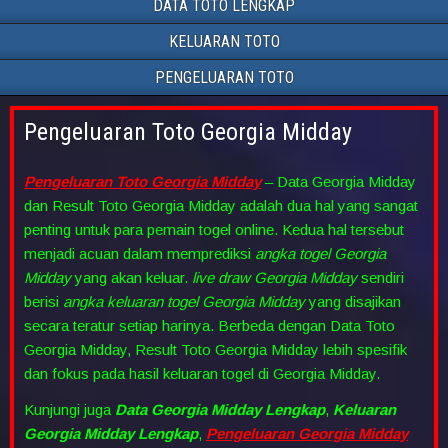
DATA TOTO LENGKAP
KELUARAN TOTO
PENGELUARAN TOTO
Pengeluaran Toto Georgia Midday
Pengeluaran Toto Georgia Midday
– Data Georgia Midday
dan Result Toto Georgia Midday adalah dua hal yang sangat
penting untuk para pemain togel online. Kedua hal tersebut
menjadi acuan dalam memprediksi
angka togel Georgia
Midday
yang akan keluar.
live draw Georgia Midday
sendiri
berisi
angka keluaran togel Georgia Midday
yang disajikan
secara teratur setiap harinya. Berbeda dengan Data Toto
Georgia Midday, Result Toto Georgia Midday lebih spesifik
dan fokus pada hasil keluaran togel di Georgia Midday.
Kunjungi juga
Data Georgia Midday Lengkap
,
Keluaran
Georgia Midday Lengkap
,
Pengeluaran Georgia Midday