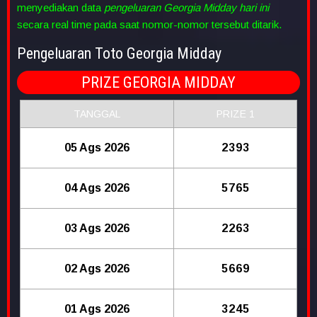
menyediakan data
pengeluaran Georgia Midday hari ini
secara real time pada saat nomor-nomor tersebut ditarik.
Pengeluaran Toto Georgia Midday
PRIZE GEORGIA MIDDAY
TANGGAL
PRIZE 1
05 Ags 2026
2393
04 Ags 2026
5765
03 Ags 2026
2263
02 Ags 2026
5669
01 Ags 2026
3245